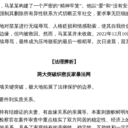
，马某某构建了一个严密的“精神牢笼”。他以“爱”和“没有
强制其删除所有异性联系方式切断正常社交，要求事无巨细的
地对苗某进行无端辱骂、人格贬损和情感勒索，使其自我价
缘，但均被救回。然而，马某某并未收敛。2022年12月1
续辱骂，最终成为压垮骆驼的最后一根稻草。次日凌晨，苗
【法理辨析】
两大突破织密反家暴法网
项关键突破，极大地拓展了法律保护的边界。
式要件到实质关系。
于持有结婚证的夫妻、有血缘关系的亲属等。本案则旗帜鲜明
。检察官在案件审查中重点核实了双方同居的稳定性、经济上
的关系，具备了家庭特有的亲密性、稳定性、互助性和一定