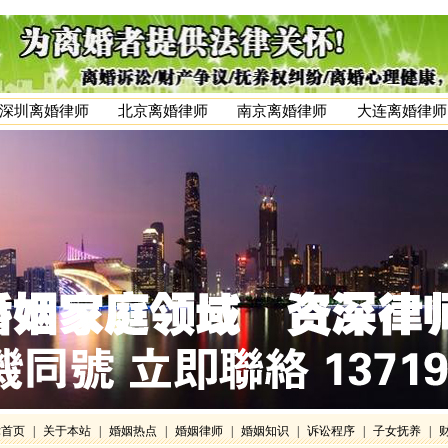
深圳离婚律师
北京离婚律师
南京离婚律师
大连离婚律师
律首页
|
关于本站
|
婚姻热点
|
婚姻律师
|
婚姻知识
|
诉讼程序
|
子女抚养
|